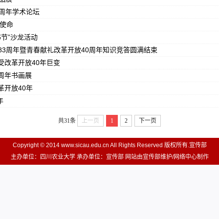
0周年学术论坛
年使命
书节”沙龙活动
动83周年暨青春献礼改革开放40周年知识竞答圆满结束
受改革开放40年巨变
周年书画展
革开放40年
年
共31条
上一页
1
2
下一页
Copyright © 2014 www.sicau.edu.cn All Rights Reserved 版权所有.宣传部
主办单位：四川农业大学 承办单位：宣传部 网站由宣传部维护/网络中心制作