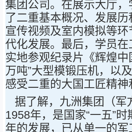
集团公司。在展示大厅，
了二重基本概况、发展历
宣传视频及室内模拟等环
代化发展。最后，学员在
实地参观纪录片《辉煌中国
万吨”大型模锻压机，以
感受二重的大国工匠精神
据了解，九洲集团（军方
1958年，是国家“一五”
年的发展，已从单一的军