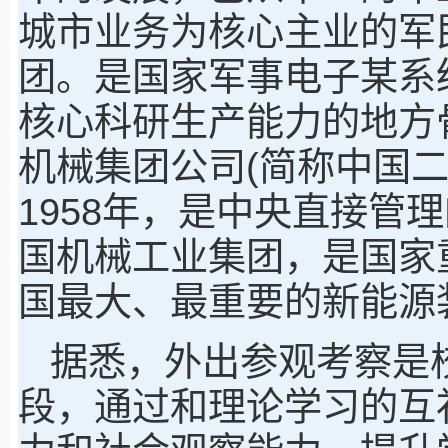
城市业务为核心主业的军
团。是国家军事电子某系
核心科研生产能力的地方
机械集团公司(简称中国二
1958年，是中央直接管
国机械工业集团，是国家
国最大、最重要的新能源
据悉，外出参观考察是
段，通过和理论学习的互