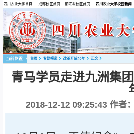
四川农业大学首页
成都校区首页
都江堰校区首页
四川农业大学校园新闻
首页
专题报道
改革开放40年
正文
青马学员走进九洲集团
2018-12-12 09:25:43
作者：