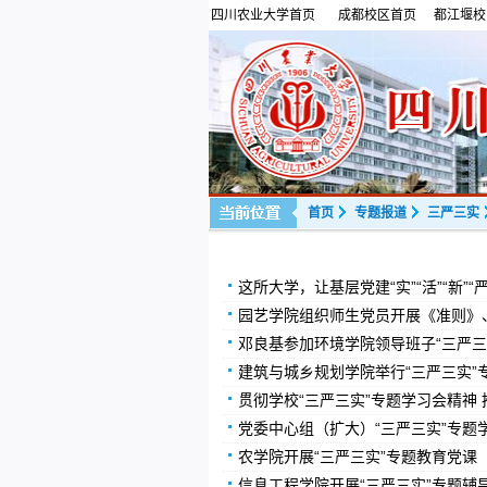
四川农业大学首页
成都校区首页
都江堰校
首页
专题报道
三严三实
这所大学，让基层党建“实”“活”“新”“严
园艺学院组织师生党员开展《准则》
邓良基参加环境学院领导班子“三严三
建筑与城乡规划学院举行“三严三实”
贯彻学校“三严三实”专题学习会精神
党委中心组（扩大）“三严三实”专题
农学院开展“三严三实”专题教育党课
信息工程学院开展“三严三实”专题辅