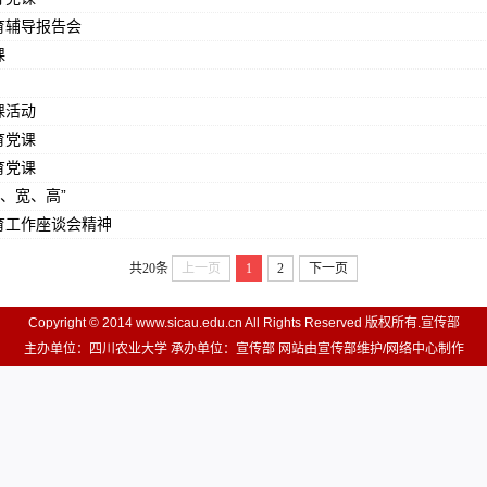
育辅导报告会
课
课活动
育党课
育党课
长、宽、高”
育工作座谈会精神
共20条
上一页
1
2
下一页
Copyright © 2014 www.sicau.edu.cn All Rights Reserved 版权所有.宣传部
主办单位：四川农业大学 承办单位：宣传部 网站由宣传部维护/网络中心制作