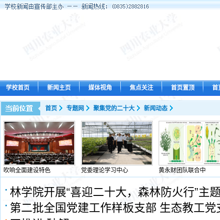
学校首页
新闻主页
媒体视角
焦点关注
首页置顶
首
首页
专题网
聚集党的二十大
新闻动态
吹响全面建设特色
党委理论学习中心
黄永财团队联合中
林学院开展“喜迎二十大，森林防火行”主
第二批全国党建工作样板支部 生态教工党