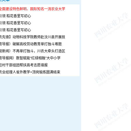
全面建设特色鲜明、国际知名一流农业大学
引领 稻花香里写初心
引领 稻花香里写初心
引领 稻花香里写初心
农先锋】动物科技学院教师赴汶川县开展技
育导报）破解高校劳动教育单打独斗难题
观新闻）不再单打独斗，川农大牵头打造区
育导报网）数智赋能“红绿相融”大中小学
驻村干部组团帮扶高考志愿填报
农业经理人省外教学+顶岗锻炼圆满结束