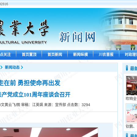
点关注
首页置顶
首页新闻
新闻纵横
川农喜报
时政理
新闻动态
最
走在前 勇担使命再出发
产党成立101周年座谈会召开
吹响全
/文黄云飞/图 审稿：江英飒 来源：宣传部 点击数：
3294
钦鹏、
最