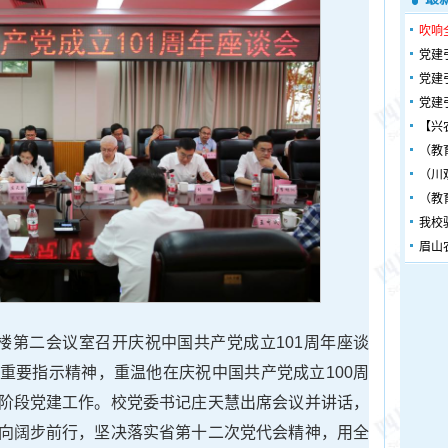
吹响
党建
党建
党建
【兴
（教
（川
（教
我校
眉山
夫楼第二会议室召开庆祝中国共产党成立101周年座谈
重要指示精神，重温他在庆祝中国共产党成立100周
阶段党建工作。校党委书记庄天慧出席会议并讲话，
向阔步前行，坚决落实省第十二次党代会精神，用全