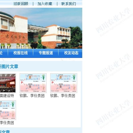
论
校报在线
专题报道
校友动态
新图片文章
面建设特
钦鹏、李仕贵团
钦鹏、李仕贵团
李仕贵团
新文章