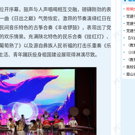
拉开序幕，鼓声与人声唱喝相互交融，磅礴刚劲的表
吹响
党建
一曲《日出之巅》气势恢宏，激昂的节奏演绎红日在
党建
民间音乐特色的古筝合奏《丰收锣鼓》，表现出了党
党建
的欢乐情景。充满陕北特色的民乐合奏《挂红灯》、
【兴
葡萄熟了》以及源自彝族人民祈福的打击乐重奏《乐
（教
（川
生活、青年踊跃投身祖国建设展现得淋漓尽致。
（教
我校
眉山