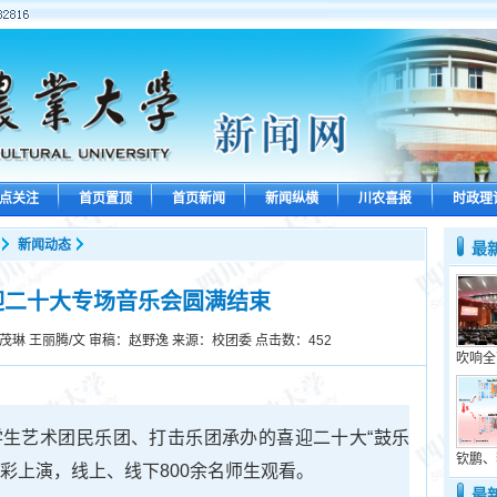
点关注
首页置顶
首页新闻
新闻纵横
川农喜报
时政理
新闻动态
最
迎二十大专场音乐会圆满结束
茂琳 王丽腾/文 审稿：赵野逸 来源：校团委 点击数：
452
吹响全
学生艺术团民乐团、打击乐团承办的喜迎二十大“鼓乐
钦鹏、
彩上演，线上、线下800余名师生观看。
最