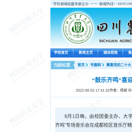
学校首页
新闻主页
媒体视角
焦
首页
专题网
聚集党的二十大
“鼓乐齐鸣”喜
2022-06-02 17:41:32
作者：杨颖 孙
6月1日晚，由校团委主办、大
齐鸣”专场音乐会在成都校区音乐厅精