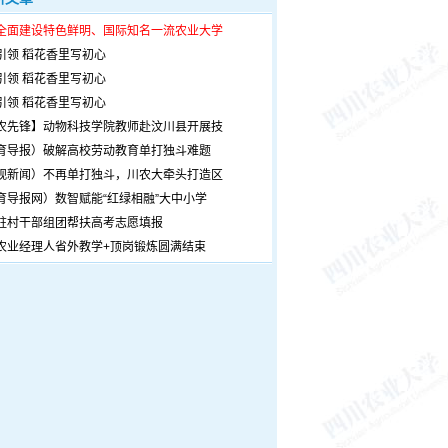
全面建设特色鲜明、国际知名一流农业大学
引领 稻花香里写初心
引领 稻花香里写初心
引领 稻花香里写初心
农先锋】动物科技学院教师赴汶川县开展技
育导报）破解高校劳动教育单打独斗难题
观新闻）不再单打独斗，川农大牵头打造区
育导报网）数智赋能“红绿相融”大中小学
驻村干部组团帮扶高考志愿填报
农业经理人省外教学+顶岗锻炼圆满结束