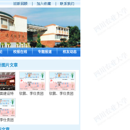
论
校报在线
专题报道
校友动态
新图片文章
面建设特
钦鹏、李仕贵团
钦鹏、李仕贵团
李仕贵团
新文章