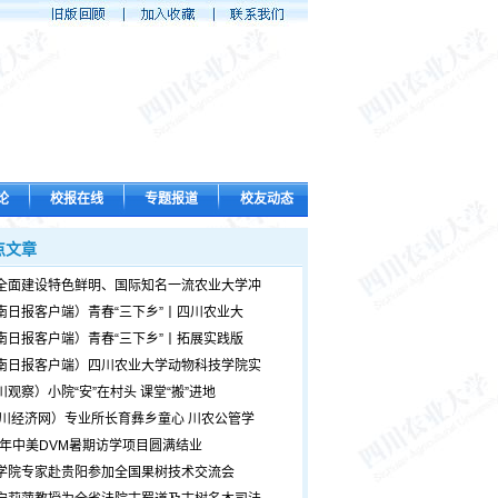
论
校报在线
专题报道
校友动态
点文章
全面建设特色鲜明、国际知名一流农业大学冲
南日报客户端）青春“三下乡”丨四川农业大
南日报客户端）青春“三下乡”丨拓展实践版
南日报客户端）四川农业大学动物科技学院实
川观察）小院“安”在村头 课堂“搬”进地
四川经济网）专业所长育彝乡童心 川农公管学
26年中美DVM暑期访学项目圆满结业
学院专家赴贵阳参加全国果树技术交流会