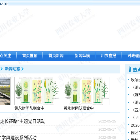
点关注
首页置顶
首页新闻
新闻纵横
川农喜报
时政理
新闻动态
热
吹响
（湖
（湖
（湖
黄永财团队联合中
黄永财团队联合中
（四
（ 
走长征路”主题党日活动
2022-05-25
20
2022-05-17
园艺
”学风建设系列活动
2022-05-09