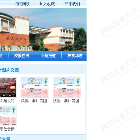
论
校报在线
专题报道
校友动态
新图片文章
面建设特
钦鹏、李仕贵团
钦鹏、李仕贵团
李仕贵团
新文章