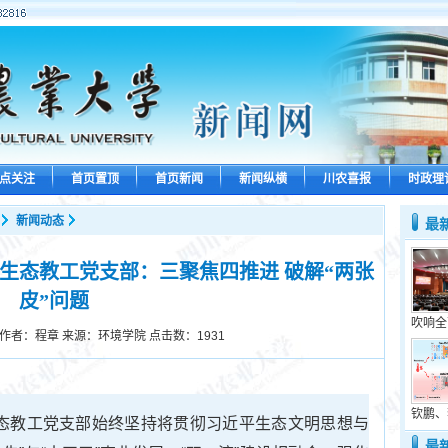
点关注
首页置顶
首页新闻
新闻纵横
川农喜报
时政理
新闻动态
最
生态教工党支部：三聚焦四推进 破解“两张
皮”问题
吹响全
作者：程章 来源：环境学院 点击数：
1931
钦鹏、
生态教工党支部始终坚持将贯彻习近平生态文明思想与
最