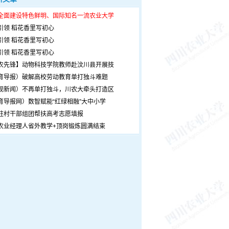
全面建设特色鲜明、国际知名一流农业大学
引领 稻花香里写初心
引领 稻花香里写初心
引领 稻花香里写初心
农先锋】动物科技学院教师赴汶川县开展技
育导报）破解高校劳动教育单打独斗难题
观新闻）不再单打独斗，川农大牵头打造区
育导报网）数智赋能“红绿相融”大中小学
驻村干部组团帮扶高考志愿填报
农业经理人省外教学+顶岗锻炼圆满结束