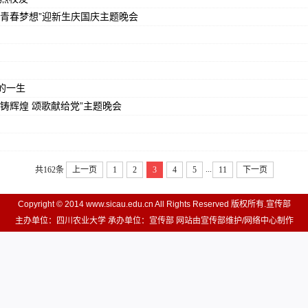
青春梦想”迎新生庆国庆主题晚会
的一生
铸辉煌 颂歌献给党”主题晚会
...
共162条
上一页
1
2
3
4
5
11
下一页
Copyright © 2014 www.sicau.edu.cn All Rights Reserved 版权所有.宣传部
主办单位：四川农业大学 承办单位：宣传部 网站由宣传部维护/网络中心制作