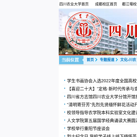
四川农业大学首页
成都校区首页
都江堰校
首页
专题报道
文化•川农
学生书画协会入选2022年度全国高校
【喜迎二十大】“定格·新时代传承与
四川省方志馆四川农业大学分馆开馆
“清明寄芬芳”先烈先贤缅怀鲜花活动
校领导指导农学院本科实验室文化建
人文学院第五届国学经典诵读大赛圆
学校举行重阳节座谈会
烈士纪念日 我校学子线上线下缅怀