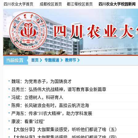
四川农业大学首页
成都校区首页
都江堰校区首页
四川农业大学校园新闻
首页
专题报道
教师节
魏瑶：为党育赤子，为国铸良才
吕秀兰：弘扬伟大抗战精神，谱写教育事业新篇章
冯斌：立德树人，科研育人
陈舜：长风破浪会有时，直挂云帆济沧海
严海东：传承“川农大精神”，助力学科发展
康波：看重“过程”
【大伽分享】大伽聚集谈感受，听听他们都说了啥（五）
【大伽分享】大伽聚集谈感受，听听他们都说了啥（四）