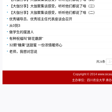
【大伽分享】大伽聚集谈感受，听听他们都说了啥（三）
【大伽分享】大伽聚集谈感受，听听他们都说了啥（二）
优秀辅导员、优秀班主任代表座谈会召开
从0到3
做学生的摆渡人
有种祝福叫“鲜花霸屏”
32颗“糖果”送甜蜜 一份浓情暖师心
老师，我想对您说
共24条
上
Copyright © 2014 www.sic
主办单位：四川农业大学 承办