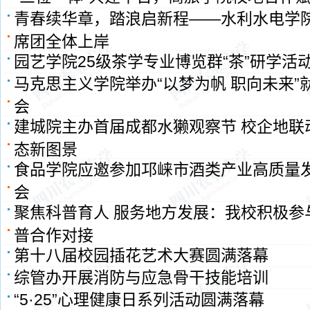
青春续华章，踏浪启新程——水利水电学
席团全体上岸
园艺学院25级茶学专业博览群“茶”研学活
马克思主义学院举办“以梦为帆 职向未来”
会
建城院主办首届成都水獭观察节 校企地联
态新图景
食品学院应邀参加邛崃市酒类产业高质量
会
聚焦科普育人 服务地方发展：我校积极参
普合作对接
第十八届校园插花艺术大赛圆满落幕
综管办开展消防与应急骨干技能培训
“5·25”心理健康日系列活动圆满落幕