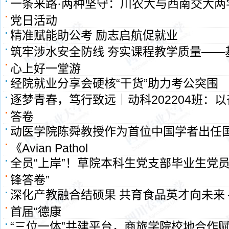
一条来路·两种坚守：川农大与西南交大两
党日活动
精准赋能助公考 励志启航促就业
筑牢涉水安全防线 夯实课程教学质量——
心上好一堂游
经院就业分享会硬核“干货”助力考公突围
逐梦青春，笃行致远｜动科202204班：
答卷
动医学院陈舜教授作为首位中国学者出任
《Avian Pathol
全员“上岸”！草院本科生党支部毕业生党员
锋答卷”
深化产教融合结硕果 共育食品英才向未来
首届“德康
“三位一体”共建平台，商旅学院校地合作