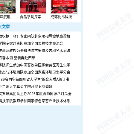
深度融
食品学院探索
成都比昂科技
点文章
助农抢丰收！专家团队赴富顺指导坡地高粱机
学院专家赴贵阳参加全国果树技术交流会
宁莉萍教授为全省法院古蜀道及古树名木司法
青春本领 整装奔赴西部
学院师生参加中国畜牧兽医学会兽医寄生虫学
生态与环境团队参加全国家畜环境卫生学分会
189名同学获四川省大学生“综合素质A级证书
赴兰州大学萃英学院开展专项调研
院罗培高团队主办2026年度食药同源八月瓜全
科技学院教师参加国家特色家畜产业技术体系