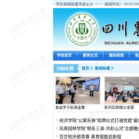
学校首页
新闻主页
媒体视角
焦
首页
新闻纵横
食品学子赴高金集
系列实践微沙龙提
经济学院“公寓先锋”挂牌仪式打通党建“最
风景园林学院“根系三源·共赴山河”主题
百廿校庆砺青春 美育赋能启新程