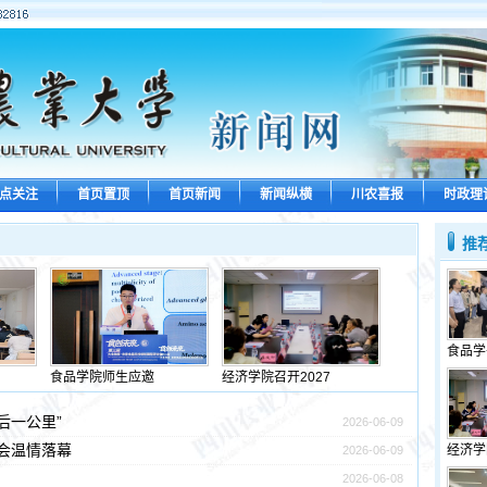
点关注
首页置顶
首页新闻
新闻纵横
川农喜报
时政理
推
食品学
食品学院师生应邀
经济学院召开2027
后一公里”
2026-06-09
晚会温情落幕
经济学
2026-06-09
2026-06-08