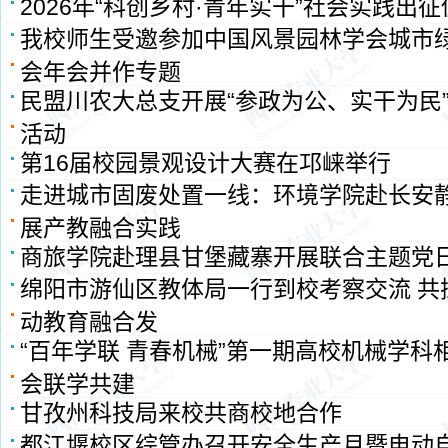
2026年“科创乡村·青年实干”社会实践出
我校师生受邀参加中国风景园林学会城市
会年会并作专题
民盟川农大总支开展“参政为公、实干为民
活动
第16届校园景观设计大赛在邛崃举行
走进城市固废处置一线：环境学院赴长安
展产教融合实践
商旅学院赴理县甘堡藏寨开展联合主题党
绵阳市游仙区教体局一行到校考察交流 共
动教育融合发
“百年学联 青春机械”第一期高校机械学科
会联学共建
甘孜州科技局来校共商校地合作
都江堰校区综管办召开安全生产月暨电动