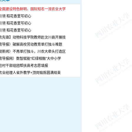
全面建设特色鲜明、国际知名一流农业大学
引领 稻花香里写初心
引领 稻花香里写初心
引领 稻花香里写初心
农先锋】动物科技学院教师赴汶川县开展技
育导报）破解高校劳动教育单打独斗难题
观新闻）不再单打独斗，川农大牵头打造区
育导报网）数智赋能“红绿相融”大中小学
驻村干部组团帮扶高考志愿填报
农业经理人省外教学+顶岗锻炼圆满结束