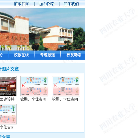
论
校报在线
专题报道
校友动态
新图片文章
面建设特
钦鹏、李仕贵团
钦鹏、李仕贵团
李仕贵团
新文章