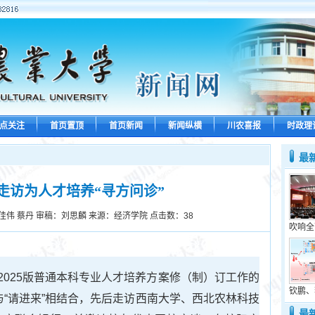
点关注
首页置顶
首页新闻
新闻纵横
川农喜报
时政理
最
走访为人才培养“寻方问诊”
佳伟 蔡丹 审稿：刘思麟 来源：经济学院 点击数：
38
吹响全
2025版普通本科专业人才培养方案修（制）订工作的
钦鹏、
与“请进来”相结合，先后走访西南大学、西北农林科技
最