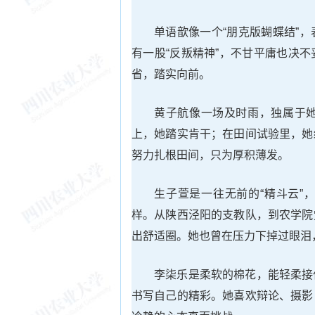
单语歆像一个“朋克版蝴蝶结”
有一股“反叛精神”，不甘平庸也决
省，踏实向前。
黄子航像一场及时雨，独属于
上，她踏实肯干；在田间试验里，她
努力扎根田间，只为厚积薄发。
生子萱是一往无前的“精斗云”
样。从陕西泾阳的支教队，到农学院
出舒适圈。她也曾在压力下掉过眼泪
李柒乐是柔软的棉花，能轻柔接
书写自己的精彩。她喜欢辩论、摄影