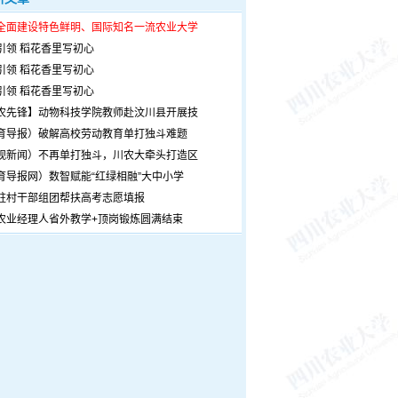
全面建设特色鲜明、国际知名一流农业大学
引领 稻花香里写初心
引领 稻花香里写初心
引领 稻花香里写初心
农先锋】动物科技学院教师赴汶川县开展技
育导报）破解高校劳动教育单打独斗难题
观新闻）不再单打独斗，川农大牵头打造区
育导报网）数智赋能“红绿相融”大中小学
驻村干部组团帮扶高考志愿填报
农业经理人省外教学+顶岗锻炼圆满结束