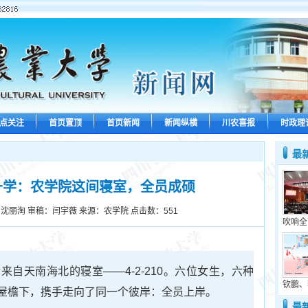
点关注
首页置顶
首页新闻
新闻纵横
川农喜报
时政理
最
升学：农学院这间寝室，全员成硕
沈丽淘 审稿：闫宇薇 来源：农学院 点击数：
551
吹响全
自天南海北的寝室——4-2-210。六位女生，六种
钦鹏、
屋檐下，携手走向了同一个彼岸：全员上岸。
最