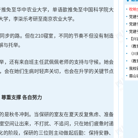
奇推免至华中农业大学，单语歆推免至中国科学院大
吹响
党建
大学，李柒乐考研至南京农业大学。
党建
党建
同步的路。但在210寝室，不同的节奏不但没有制造
【兴
解与托举。
（教
（川
（教
举，还有来自班主任武佩佩老师的支持与守候。她会
我校
，会在她们生病时轻声关切，也会在升学的关键节点
眉山
尊重支撑 各自努力
的是秋冬冲刺。当保研的室友在夏天反复焦虑、准备
室空间让出来，不打扰、不追问，只在她们疲惫时递
热化的阶段，保研的三位则主动做起后勤：保持安静、