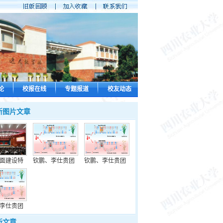
论
校报在线
专题报道
校友动态
新图片文章
面建设特
钦鹏、李仕贵团
钦鹏、李仕贵团
李仕贵团
新文章