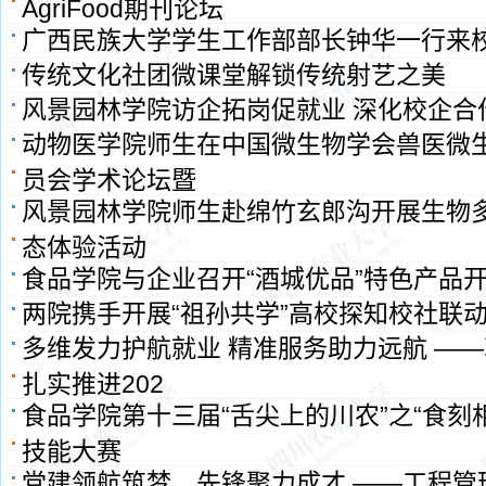
AgriFood期刊论坛
广西民族大学学生工作部部长钟华一行来
传统文化社团微课堂解锁传统射艺之美
风景园林学院访企拓岗促就业 深化校企合
动物医学院师生在中国微生物学会兽医微
员会学术论坛暨
风景园林学院师生赴绵竹玄郎沟开展生物
态体验活动
食品学院与企业召开“酒城优品”特色产品
两院携手开展“祖孙共学”高校探知校社联
多维发力护航就业 精准服务助力远航 —
扎实推进202
食品学院第十三届“舌尖上的川农”之“食刻
技能大赛
党建领航筑梦，先锋聚力成才 ——工程管