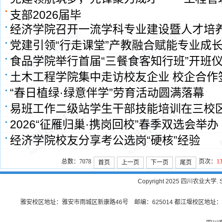
支部2026届毕
经济学院召开一流学科专业建设暨人才培
党建引领“行走课堂”产教融合赋能专业成
食品学院举行首届“三餐食客知行班”开班
土木工程学院集中走访校友企业 校企合作
“春日植绿·绿意伴学”劳育活动圆满落幕
易班工作二级站学生干部技能培训在三校
2026“征雁归巢·携岗回校”春季双选会举办
经济学院校友分享考公选岗“硬核”经验
总数：7078
页次：
1
首页
上一页
下一页
尾页
Copyright 2025 四川农业大学. Sichu
雅安校区地址：雅安市雨城区新康路46号 邮编：625014 都江堰校区地址：都