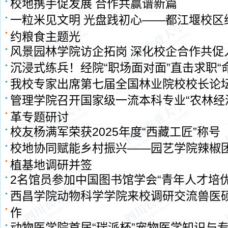
校地携手促发展 合作共赢谱新篇
一粒米见文明 光盘践初心——都江堰校区
约粮食主题光
风景园林学院访企拓岗 深化校企合作共促
沉浸式练兵！经院“职场面对面”直击求职“
我校专家出席第七届全国林业院校校长论
管理学院召开国家级一流本科专业“农林经
革专题研讨
校友杨满军荣获2025年度“西藏工匠”称号
校地协同赋能乡村振兴——园艺学院辣椒
植基地调研并签
2名馆员参加中国图书馆学会“青年人才培优
西昌学院动物科学学院来校调研交流兽医
作
动物医学院首届“瑞派杯”宠物医学知识与