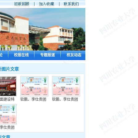
论
校报在线
专题报道
校友动态
新图片文章
面建设特
钦鹏、李仕贵团
钦鹏、李仕贵团
李仕贵团
新文章