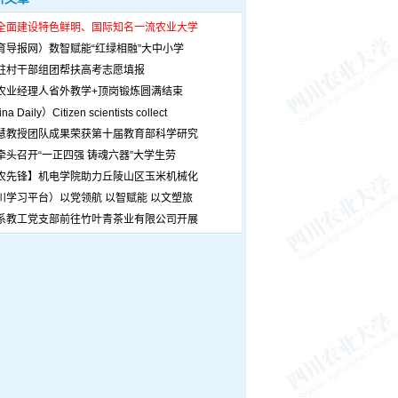
全面建设特色鲜明、国际知名一流农业大学
育导报网）数智赋能“红绿相融”大中小学
驻村干部组团帮扶高考志愿填报
农业经理人省外教学+顶岗锻炼圆满结束
a Daily）Citizen scientists collect
慧教授团队成果荣获第十届教育部科学研究
牵头召开“一正四强 铸魂六器”大学生劳
农先锋】机电学院助力丘陵山区玉米机械化
川学习平台）以党领航 以智赋能 以文塑旅
系教工党支部前往竹叶青茶业有限公司开展