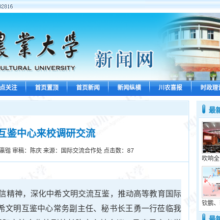
点关注
首页置顶
首页新闻
新闻纵横
川农喜报
时政理
最
互鉴中心来校调研交流
瀛锴 审稿：陈庆 来源：国际交流合作处 点击数：
87
吹响全
信精神，深化中希文明交流互鉴，推动高等教育国际
钦鹏、
中希文明互鉴中心常务副主任、秘书长王勇一行莅临我
最