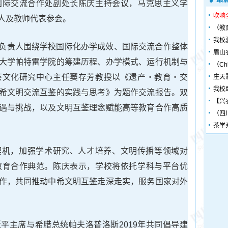
国际交流合作处副处长陈庆主持会议，马克思主义学
吹响
人及教师代表参会。
（教
我校
负责人围绕学校国际化办学成效、国际交流合作整体
眉山
大学帕特雷学院的筹建历程、办学模式、运行机制与
（Chin
茶文化研究中心主任窦存芳教授以《遗产・教育・交
庄天
我校
希文明交流互鉴的实践与思考》为题作交流报告。双
【兴
遇与挑战，以及文明互鉴理念赋能高等教育合作高质
（四
茶学
契机，加强学术研究、人才培养、文明传播等领域对
教育合作典范。陈庆表示，学校将依托学科与平台优
作，共同推动中希文明互鉴走深走实，服务国家对外
平主席与希腊总统帕夫洛普洛斯2019年共同倡导建