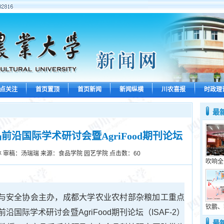
点关注
首页置顶
首页新闻
新闻纵横
川农喜报
时政理
最
沿国际学术研讨会暨AgriFood期刊论坛
 审稿：汤瑞瑞 来源：食品学院 园艺学院 点击数：
60
吹响全
营养与安全协会主办，成都大学农业农村部杂粮加工重点
钦鹏、
际学术研讨会暨AgriFood期刊论坛（ISAF-2）
最