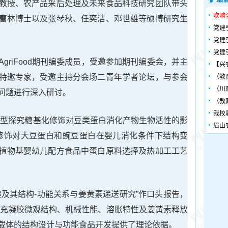
教授、农产品采后处理及未来食品科技研究团队带头
吹响
曹林博士以及张琴秋、任奕洁、邓世雄等硕博研究生
党建
党建
党建
griFood期刊编委成员，受邀参加期刊编委会，并主
【兴
特邀专家，受邀主持分会场二青年学者论坛，与参会
（教
（川
问题进行深入研讨。
（教
我校
模型探究糖基化修饰对豆类蛋白消化产物生物活性的影
眉山
修饰对大豆蛋白和豌豆蛋白在婴儿消化条件下结构变
植物基婴幼儿配方食品中蛋白原料选择及热加工工艺
建及其结构-功能关系与姜黄素递送研究”作口头报告，
填充凝胶微观结构、机械性能、溶胀特性及姜黄素释放
载体的结构设计与功能食品开发提供了理论依据。