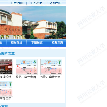
论
校报在线
专题报道
校友动态
新图片文章
面建设特
钦鹏、李仕贵团
钦鹏、李仕贵团
李仕贵团
新文章