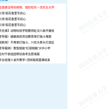
全面建设特色鲜明、国际知名一流农业大学
引领 稻花香里写初心
引领 稻花香里写初心
引领 稻花香里写初心
农先锋】动物科技学院教师赴汶川县开展技
育导报）破解高校劳动教育单打独斗难题
观新闻）不再单打独斗，川农大牵头打造区
育导报网）数智赋能“红绿相融”大中小学
驻村干部组团帮扶高考志愿填报
农业经理人省外教学+顶岗锻炼圆满结束