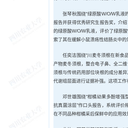
张琴秋围绕“绿原酸W/O/W乳
报告并获得优秀研究生报告奖，介绍
的绿原酸W/O/W乳液，评价了绿原
索了其在缓解小鼠溃疡性结肠炎中的
任奕洁围绕“川麦冬须根在新食
产物麦冬须根，整合电子鼻、全二维
须根与传统药用部位块根的成分差异及
代谢组层面进行证据补强。这项工作
邓世雄围绕“柑橘幼果多酚增强
抗真菌涂层”作口头报告，系统评价
在不同品种柑橘采后保鲜中的应用效