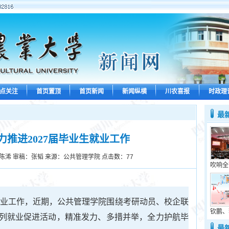
点关注
首页置顶
首页新闻
新闻纵横
川农喜报
时政理
最
推进2027届毕业生就业工作
陈浠 审稿：张韬 来源：公共管理学院 点击数：
77
吹响全
业创业工作，近期，公共管理学院围绕考研动员、校企联
钦鹏、
列就业促进活动，精准发力、多措并举，全力护航毕
最