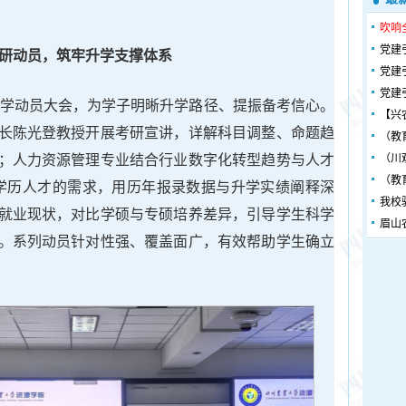
吹响
党建
研动员，筑牢升学支撑体系
党建
党建
生升学动员大会，为学子明晰升学路径、提振备考信心。
【兴
长陈光登教授开展考研宣讲，详解科目调整、命题趋
（教
；人力资源管理专业结合行业数字化转型趋势与人才
（川
（教
高学历人才的需求，用历年报录数据与升学实绩阐释深
我校
就业现状，对比学硕与专硕培养差异，引导学生科学
眉山
。系列动员针对性强、覆盖面广，有效帮助学生确立