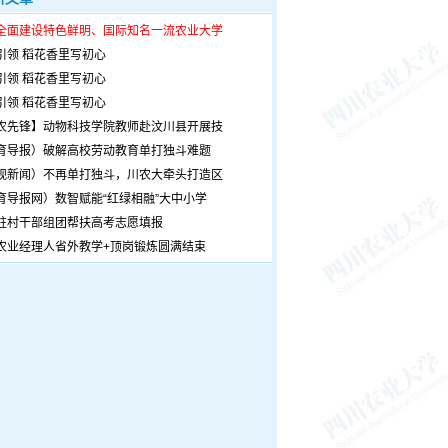
全面建设特色鲜明、国际知名一流农业大学
引领 稻花香里写初心
引领 稻花香里写初心
引领 稻花香里写初心
农先锋】动物科技学院教师赴汶川县开展技
育导报）破解高校劳动教育单打独斗难题
观新闻）不再单打独斗，川农大牵头打造区
育导报网）数智赋能“红绿相融”大中小学
驻村干部组团帮扶高考志愿填报
农业经理人省外教学+顶岗锻炼圆满结束