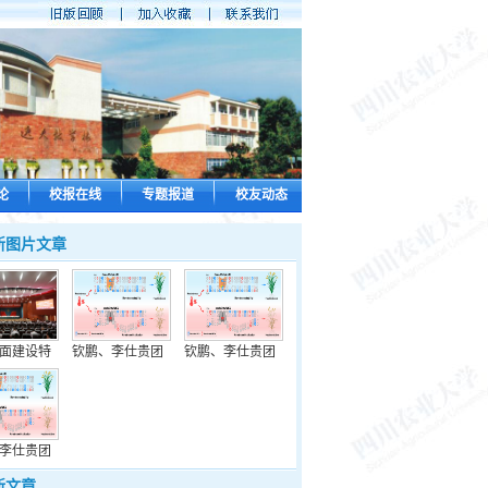
论
校报在线
专题报道
校友动态
新图片文章
面建设特
钦鹏、李仕贵团
钦鹏、李仕贵团
李仕贵团
新文章