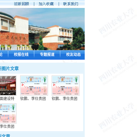
论
校报在线
专题报道
校友动态
新图片文章
面建设特
钦鹏、李仕贵团
钦鹏、李仕贵团
李仕贵团
新文章