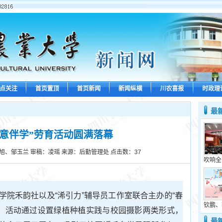
点关注
首页置顶
首页新闻
新闻纵横
川农喜报
时政理
最
绿意伴学”劳育活动圆满落幕
旭、邹玉兰 审稿：凌瑶 来源：后勤管理处 点击数：
37
吹响全
学院禾韵社以及“浠引力”辅导员工作室联合主办的“春
钦鹏、
幕。活动通过设置绿植种植实践与校园摄影两类形式，
最