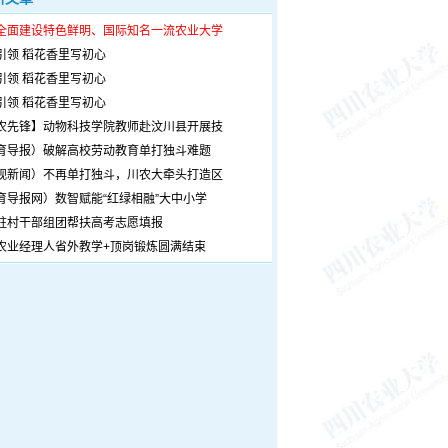
全面建设特色鲜明、国际知名一流农业大学
引领 稻花香里写初心
引领 稻花香里写初心
引领 稻花香里写初心
农先锋】动物科技学院教师赴汶川县开展技
育导报）破解高校劳动教育单打独斗难题
观新闻）不再单打独斗，川农大牵头打造区
育导报网）数智赋能“红绿相融”大中小学
驻村干部组团帮扶高考志愿填报
农业经理人省外教学+顶岗锻炼圆满结束