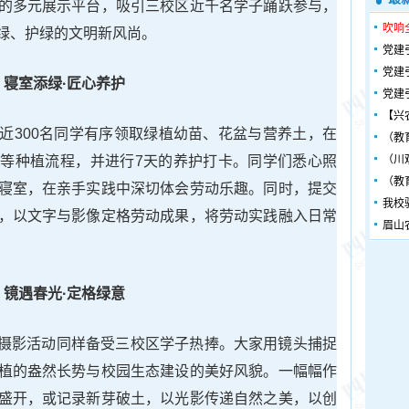
的多元展示平台，吸引三校区近千名学子踊跃参与，
吹响
绿、护绿的文明新风尚。
党建
党建
寝室添绿·匠心养护
党建
【兴
近300名同学有序领取绿植幼苗、花盆与营养土，在
（教
等种植流程，并进行7天的养护打卡。同学们悉心照
（川
（教
寝室，在亲手实践中深切体会劳动乐趣。同时，提交
我校
，以文字与影像定格劳动成果，将劳动实践融入日常
眉山
镜遇春光·定格绿意
题的摄影活动同样备受三校区学子热捧。大家用镜头捕捉
植的盎然长势与校园生态建设的美好风貌。一幅幅作
盛开，或记录新芽破土，以光影传递自然之美，以创