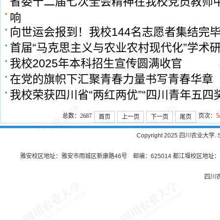
省委十二届七次全会精神在我校党员教师
响
向世运会报到！我校144名志愿者集结完
首届“马克思主义与农业农村现代化”学术
我校2025年本科招生宣传圆满收官
在党的旗帜下汇聚青春力量书写青春华章
我校荣获四川省“两红两优”“四川青年五四
总数：2687
页次：
5
首页
上一页
下一页
尾页
Copyright 2025 四川农业大学. Sichu
雅安校区地址：雅安市雨城区新康路46号 邮编：625014 都江堰校区地址：都
四川