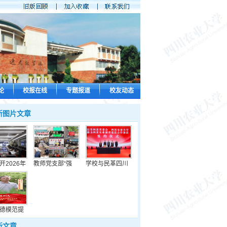
论
校报在线
专题报道
校友动态
新图片文章
开2026年
教师党支部“强
学校与民革四川
德模范提
新文章