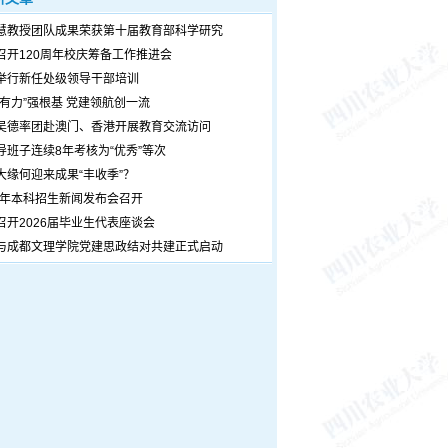
慧教授团队成果荣获第十届教育部科学研究
召开120周年校庆筹备工作推进会
举行新任处级领导干部培训
个有力”强根基 党建领航创一流
吴德率团赴澳门、香港开展教育交流访问
导班子连续8年考核为“优秀”等次
大缘何迎来成果“丰收季”？
26年本科招生新闻发布会召开
召开2026届毕业生代表座谈会
与成都文理学院党建思政结对共建正式启动