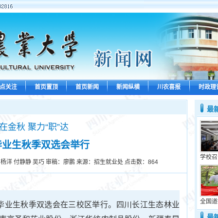
点关注
首页置顶
首页新闻
新闻纵横
川农喜报
时政理
最
”在金秋 聚力“职”达
届毕业生秋季双选会举行
学校召
 杨洋 付静静 吴巧 审稿：廖鹏 来源：招生就业处 点击数：
864
全国道
26届毕业生秋季双选会在三校区举行。四川长江生态林业
最