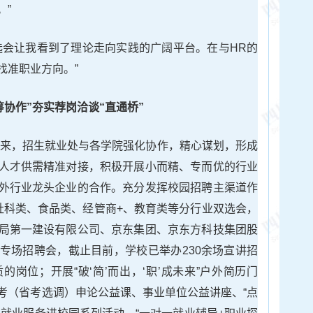
。”
选会让我看到了理论走向实践的广阔平台。在与HR的
找准职业方向。”
筹协作”夯实荐岗洽谈“直通桥”
动以来，招生就业处与各学院强化协作，精心谋划，形成
人才供需精准对接，积极开展小而精、专而优的行业
外行业龙头企业的合作。充分发挥校园招聘主渠道作
社科类、食品类、经管商+、教育类等分行业双选会，
局第一建设有限公司、京东集团、京东方科技集团股
专场招聘会，截止目前，学校已举办230余场宣讲招
岗位；开展“破‘简’而出，‘职’成未来”户外简历门
考（省考选调）申论公益课、事业单位公益讲座、“点