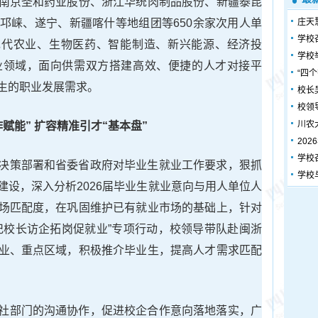
南京圣和药业股份、浙江华统肉制品股份、新疆泰昆
邛崃、遂宁、新疆喀什等地组团等650余家次用人单
庄天
学校
盖现代农业、生物医药、智能制造、新兴能源、经济投
学校
业领域，面向供需双方搭建高效、便捷的人才对接平
“四
生的职业发展需求。
校长
校领
川农
作赋能” 扩容精准引才“基本盘”
20
学校
决策部署和省委省政府对毕业生就业工作要求，狠抓
学校
建设，深入分析2026届毕业生就业意向与用人单位人
场匹配度，在巩固维护已有就业市场的基础上，针对
记校长访企拓岗促就业”专项行动，校领导带队赴闽浙
业、重点区域，积极推介毕业生，提高人才需求匹配
社部门的沟通协作，促进校企合作意向落地落实，广