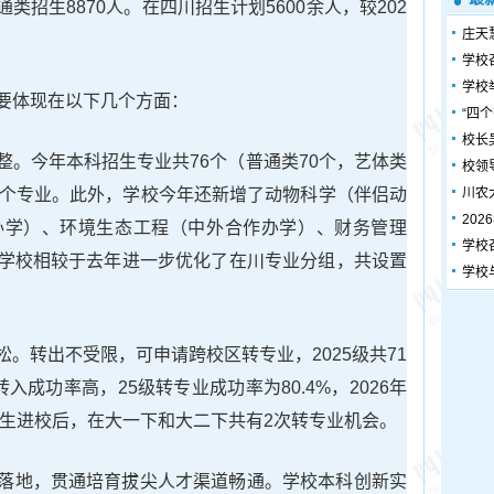
通类招生8870人。在四川招生计划5600余人，较202
庄天
学校
学校
要体现在以下几个方面：
“四
校长
整。今年本科招生专业共76个（普通类70个，艺体类
校领
2个专业。此外，学校今年还新增了动物科学（伴侣动
川农
20
办学）、环境生态工程（中外合作办学）、财务管理
学校
学校相较于去年进一步优化了在川专业分组，共设置
学校
。转出不受限，可申请跨校区转专业，2025级共71
成功率高，25级转专业成功率为80.4%，2026年
学生进校后，在大一下和大二下共有2次转专业机会。
落地，贯通培育拔尖人才渠道畅通。学校本科创新实