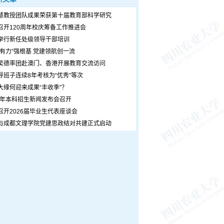
慧教授团队成果荣获第十届教育部科学研究
召开120周年校庆筹备工作推进会
举行新任处级领导干部培训
个有力”强根基 党建领航创一流
吴德率团赴澳门、香港开展教育交流访问
导班子连续8年考核为“优秀”等次
大缘何迎来成果“丰收季”？
26年本科招生新闻发布会召开
召开2026届毕业生代表座谈会
与成都文理学院党建思政结对共建正式启动