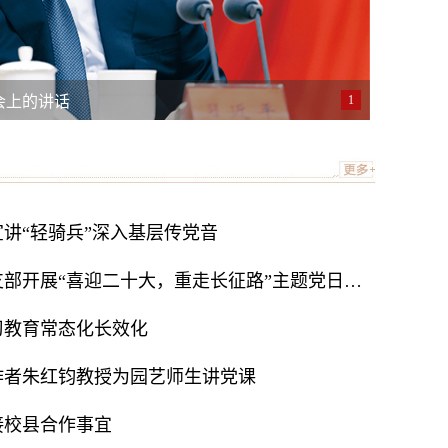
会上的讲话
1
色宣讲“轻骑兵”深入基层传党音
信工院研究生党支部开展“喜迎二十大，重走长征路”主题党日活动
习教育常态化长效化
作者朱红钧教授为园艺师生讲党课
接校县合作事宜