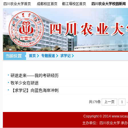
四川农业大学首页
成都校区首页
都江堰校区首页
四川农业大学校园新闻
首页
专题报道
求学记
研途走来——我的考研经历
牧羊少女在研途
【求学记】向蓝色海岸冲刺
.
共179条
上一页
1
Copyright © 2014 www.sic
主办单位：四川农业大学 承办