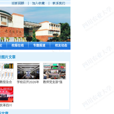
论
校报在线
专题报道
校友动态
新图片文章
教授及合
学校召开2026年
教师党支部“强
民革四川
新文章