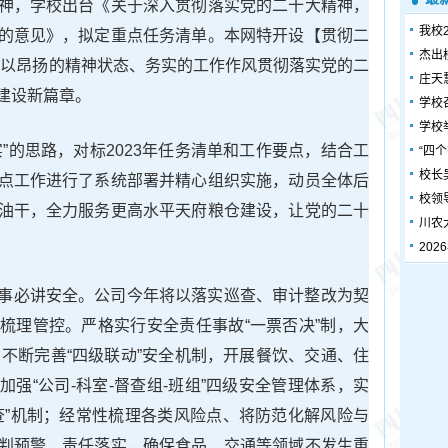
神，学校出台《关于深入贯彻落实党的二十大精神，
我校
的意见》，拟定重点任务清单。本网特开设【贯彻二
杰出
位以昂扬的精神状态、务实的工作作风贯彻落实党的二
庄天
建设新篇章。
学校
学校
”的思路，对标2023年任务清单和工作要点，结合工
“四
校长
点工作进行了系统部署并精心组织实施，动员全体后
校领
油干，全力服务更高水平天府粮仓建设，让党的二十
川农
20
事必讲安全。公司今年将以落实巡查、审计整改为契
梳理管控。严格实行安全责任事故“一票否决”制，大
；不断完善“四级联动”安全机制，开展餐饮、交通、住
强“公司-科室-督查组-班组”四级安全管理体系，实
查”机制；经常性梳理各类风险点、将防范化解风险与
判预警、责任落实，确保食品、交通等领域不发生重