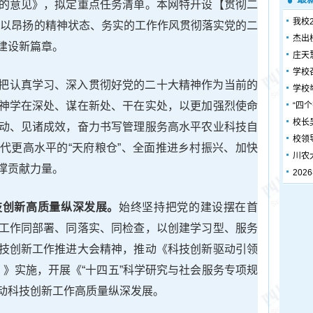
的意见》，拟定重点任务清单。本网特开设【贯彻二
我校
位以昂扬的精神状态、务实的工作作风贯彻落实党的二
杰出
建设新篇章。
庄天
学校
把认真学习、深入贯彻好党的二十大精神作为当前的
学校
神学在深处、谋在新处、干在实处，以更加强烈使命
“四
校长
动、见诸成效，奋力书写管理服务高水平农业科技自
校领
代更高水平的“天府粮仓”、全面推进乡村振兴、加快
川农
撑贡献力量。
20
技创新高质量纵深发展。
始终坚持把党的建设摆在首
工作同部署、同落实、同检查，以创建学习型、服务
技创新工作推进大会精神，推动《科技创新驱动引领
5）》实施，开展《“十四五”科学研究与社会服务专项规
动科技创新工作高质量纵深发展。