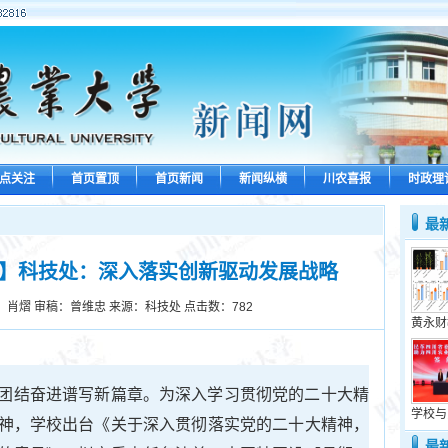
点关注
首页置顶
首页新闻
新闻纵横
川农喜报
时政理
最
动】科技处：深入落实创新驱动发展战略
：肖熠 审稿：曾维忠 来源：科技处 点击数：
782
黄永财
团结奋进谱写新篇章。为深入学习贯彻党的二十大精
学校与
神，学校出台《关于深入贯彻落实党的二十大精神，
最