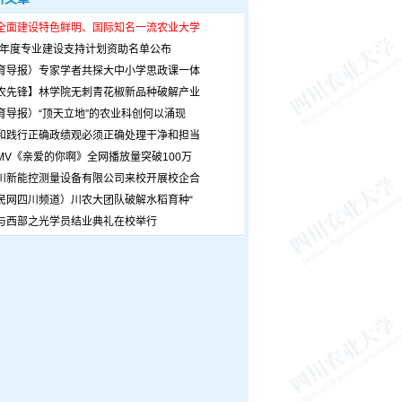
全面建设特色鲜明、国际知名一流农业大学
26年度专业建设支持计划资助名单公布
育导报）专家学者共探大中小学思政课一体
农先锋】林学院无刺青花椒新品种破解产业
育导报）“顶天立地”的农业科创何以涌现
和践行正确政绩观必须正确处理干净和担当
MV《亲爱的你啊》全网播放量突破100万
川新能控测量设备有限公司来校开展校企合
民网四川频道）川农大团队破解水稻育种“
与西部之光学员结业典礼在校举行