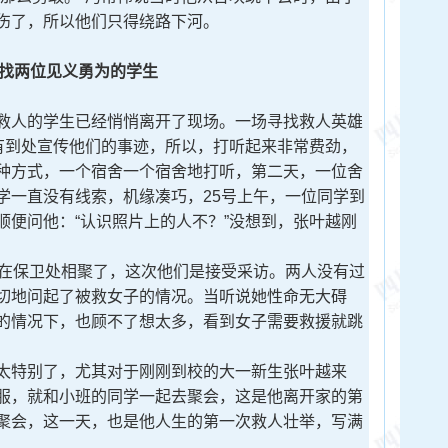
伤了，所以他们只得绕路下河。
找两位见义勇为的学生
人的学生已经悄悄离开了现场。一场寻找救人英雄
没有到处宣传他们的事迹，所以，打听起来非常费劲，
种方式，一个宿舍一个宿舍地打听，第二天，一位舍
学一直没有线索，机缘凑巧，25号上午，一位同学到
顺便问他：“认识照片上的人不？”没想到，张叶越刚
在保卫处相聚了，这次他们是接受采访。两人没有过
切地问起了被救女子的情况。当听说她性命无大碍
的情况下，也顾不了想太多，看到女子需要救援就跳
特别了，尤其对于刚刚到校的大一新生张叶越来
服，就和小班的同学一起去聚会，这是他离开家的第
聚会，这一天，也是他人生的第一次救人壮举，写满