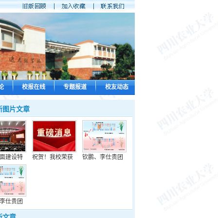
论
校报在线
专题报道
校友动态
新图片文章
面建设特
祝贺！我校荣获
钦鹏、李仕贵团
李仕贵团
新文章