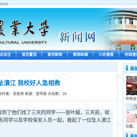
点关注
首页置顶
首页新闻
新闻纵横
川农喜报
时政理
最
坠濆江 我校好人急相救
9
作者：张俊贤 来源：宣传部 点击数：
26
吹响全
找到了他们找了三天的同学——张叶越，三天前，就
名同学以及学校保安人员一起，救起了一位坠入濆江
钦鹏、
最