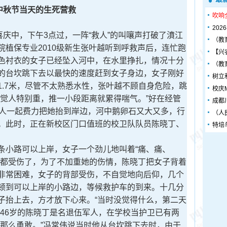
中秋节当天的生死营救
吹响
20
庆中，下午3点过，一阵“救人”的叫嚷声打破了濆江
（教
植保专业2010级新生张叶越听到呼救声后，连忙跑
【兴
色衬衣的女子已经坠入河中，在水里挣扎，情况十分
（教
的台坎跳下去以最快的速度赶到女子身边，女子刚好
树立
1.7米，尽管不太熟悉水性，张叶越不顾自身危险，跳
校庆
感觉人特别重，推一小段距离就累得喘气。”好在经管
成都
两人一起费力把她抬到岸边，河中鹅卵石又大又多，行
（人
。此时，正在新校区门口值班的校卫队队员陈晓丁、
特培
小路可以上岸，女子一个劲儿地叫着“痛、痛、
乎都受伤了，为了不加重她的伤情，陈晓丁把女子背着
非常困难，女子的背部受伤，不自觉地向后仰，几个
顿到可以上岸的小路边，等候救护车的到来。十几分
子抬上去，方才放下心来。“当时没觉得什么，第二天
”46岁的陈晓丁是名退伍军人，在学校当护卫已有两
，那么勇敢。”冯常伟说当时他从台坎跳下去时，由于