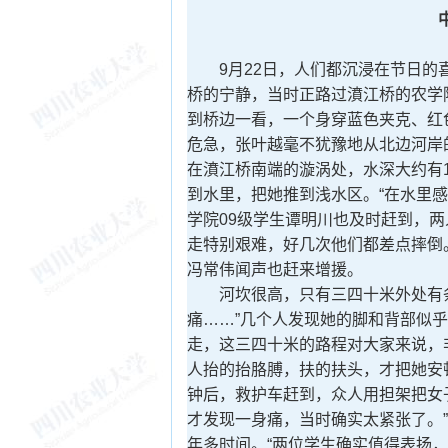
9月22日，人们都沉浸在节日的喜
桥的宁静，当时正路过濆江桥的农学院
到桥边一看，一个身穿蓝色夹克、红
危急，张叶越毫不犹豫地从北边河岸
在濆江桥南端的漩涡处，水深大约有
到水里，把她推到浅水区。“在水里
学院09级学生谭明川也及时赶到，
走特别艰难，好几次他们都差点摔倒
冯常伟闻声也赶来增援。
河坎很高，只有三四十米外处有条
痛……”几个人发现她的脚和背部似
走，这三四十米的路程对大家来说，
人抬的抬胳膊，扶的扶头，才把她安
钟后，救护车赶到，众人用担架把女
才发现一身痛，当时确实太紧张了。
年多时间。“两位学生确实值得表扬