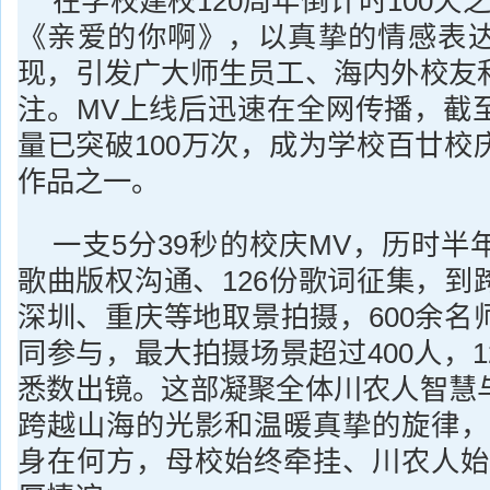
在学校建校120周年倒计时100天
《亲爱的你啊》，以真挚的情感表
现，引发广大师生员工、海内外校友
注。MV上线后迅速在全网传播，截
量已突破100万次，成为学校百廿校
作品之一。
一支5分39秒的校庆MV，历时半
歌曲版权沟通、126份歌词征集，到
深圳、重庆等地取景拍摄，600余名
同参与，最大拍摄场景超过400人，
悉数出镜。这部凝聚全体川农人智慧
跨越山海的光影和温暖真挚的旋律，
身在何方，母校始终牵挂、川农人始