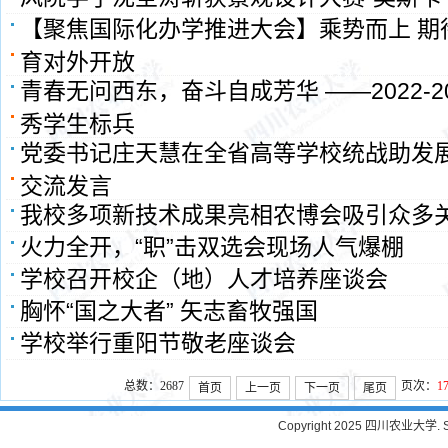
【聚焦国际化办学推进大会】乘势而上 期
育对外开放
青春无问西东，奋斗自成芳华 ——2022-2
秀学生标兵
党委书记庄天慧在全省高等学校统战助发
交流发言
我校多项新技术成果亮相农博会吸引众多
火力全开，“职”击双选会现场人气爆棚
学校召开校企（地）人才培养座谈会
胸怀“国之大者” 矢志畜牧强国
学校举行重阳节敬老座谈会
总数：2687
页次：
1
首页
上一页
下一页
尾页
Copyright 2025 四川农业大学. Sichu