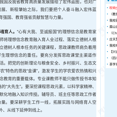
我国及我省教育高质量发展描绘了宏伟蓝图，也对广
吹响
初展、新程肇始之际，我们要把个人奋斗融入宏伟蓝
（教
育强国、教育强省贡献智慧与力量。
我校
眉山
魂育人。
“心有大我、至诚报国”的理想信念是教育家
（Chin
师将理想信念教育融入育人全过程、落实立德树人根
庄天
我校
立德树人根本任务的关键课程，思政课教师肩负着用
【兴
学生理想信念的重任。要充分发挥思政课堂主渠道作
（四
活。把党的创新理论与粮食安全、乡村振兴、生态文
茶学
农”特色的思政“金课”，激发学生的学农爱农热情和兴
念教育的重要载体。专业课教师不能只做传授书本知
格的“大先生”。要深挖课程思政元素，以科学家精神、
默化地融入知识传授。辅导员、班主任等思政工作者
力量。要深耕学生工作一线，拓展实践与网络育人空
外、从线下延伸到线上。