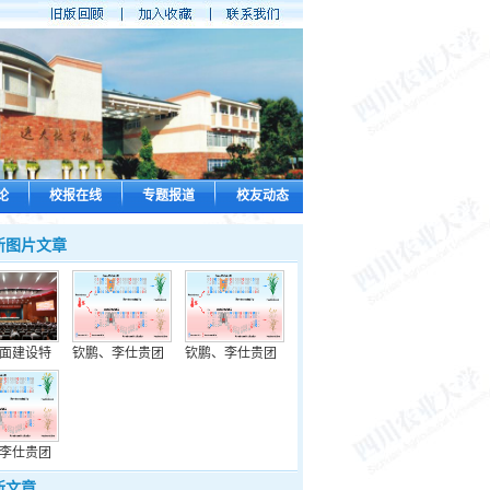
论
校报在线
专题报道
校友动态
新图片文章
面建设特
钦鹏、李仕贵团
钦鹏、李仕贵团
李仕贵团
新文章