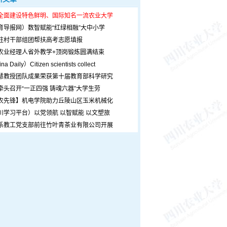
全面建设特色鲜明、国际知名一流农业大学
育导报网）数智赋能“红绿相融”大中小学
驻村干部组团帮扶高考志愿填报
农业经理人省外教学+顶岗锻炼圆满结束
a Daily）Citizen scientists collect
慧教授团队成果荣获第十届教育部科学研究
牵头召开“一正四强 铸魂六器”大学生劳
农先锋】机电学院助力丘陵山区玉米机械化
川学习平台）以党领航 以智赋能 以文塑旅
系教工党支部前往竹叶青茶业有限公司开展