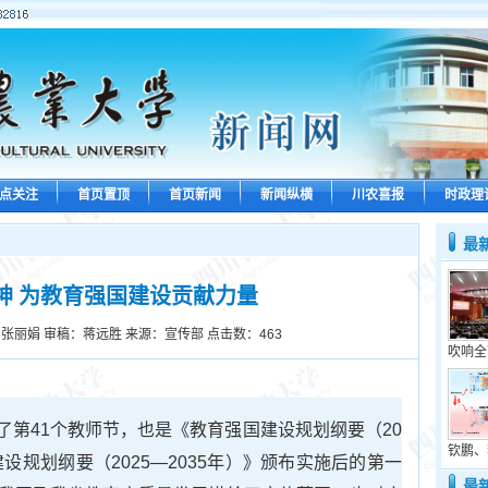
点关注
首页置顶
首页新闻
新闻纵横
川农喜报
时政理
最
神 为教育强国建设贡献力量
张丽娟 审稿：蒋远胜 来源：宣传部 点击数：
463
吹响全
了第41个教师节，也是《教育强国建设规划纲要（20
钦鹏、
建设规划纲要（2025—2035年）》颁布实施后的第一
最