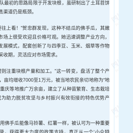
队最初的思路局限于开发块根，虽研制出了土耳苕饼
售渠道仍是瓶颈。
要往上看！”贺忠群发现，这种不结瓜的佛手瓜，其嫩
在市场上很受欢迎且价格可观。她迅速调整产业方向，
化发展模式，配套创新了与四季豆、玉米、烟草等作物
采收期，灵活应对市场需求。
时则注重块根产量和加工。”这一转变，盘活了整个产
亩均增收7000至1万元，被当地农民亲切地称为“地
、重庆等地推广万余亩，建立了从种苗繁育、生态栽培
成为助力脱贫攻坚与乡村振兴有效衔接的特色优势产
根用佛手瓜能像马铃薯、红薯一样，被认可为一种重要
目录，获得更大力度的政策支持，真正从一个‘小众特