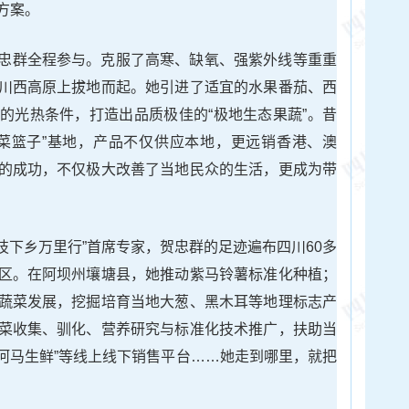
方案。
忠群全程参与。克服了高寒、缺氧、强紫外线等重重
川西高原上拔地而起。她引进了适宜的水果番茄、西
的光热条件，打造出品质极佳的“极地生态果蔬”。昔
菜篮子”基地，产品不仅供应本地，更远销香港、澳
的成功，不仅极大改善了当地民众的生活，更成为带
科技下乡万里行”首席专家，贺忠群的足迹遍布四川60多
区。在阿坝州壤塘县，她推动紫马铃薯标准化种植；
蔬菜发展，挖掘培育当地大葱、黑木耳等地理标志产
菜收集、驯化、营养研究与标准化技术推广，扶助当
“河马生鲜”等线上线下销售平台……她走到哪里，就把