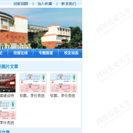
论
校报在线
专题报道
校友动态
新图片文章
面建设特
钦鹏、李仕贵团
钦鹏、李仕贵团
李仕贵团
新文章