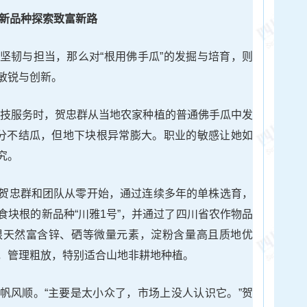
新品种探索致富新路
坚韧与担当，那么对“根用佛手瓜”的发掘与培育，则
敏锐与创新。
行科技服务时，贺忠群从当地农家种植的普通佛手瓜中发
部分不结瓜，但地下块根异常膨大。职业的敏感让她如
究。
贺忠群和团队从零开始，通过连续多年的单株选育，
食块根的新品种“川雅1号”，并通过了四川省农作物品
根天然富含锌、硒等微量元素，淀粉含量高且质地优
，管理粗放，特别适合山地非耕地种植。
帆风顺。“主要是太小众了，市场上没人认识它。”贺