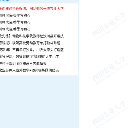
全面建设特色鲜明、国际知名一流农业大学
引领 稻花香里写初心
引领 稻花香里写初心
引领 稻花香里写初心
农先锋】动物科技学院教师赴汶川县开展技
育导报）破解高校劳动教育单打独斗难题
观新闻）不再单打独斗，川农大牵头打造区
育导报网）数智赋能“红绿相融”大中小学
驻村干部组团帮扶高考志愿填报
农业经理人省外教学+顶岗锻炼圆满结束