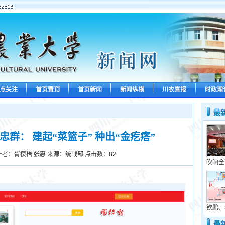
点关注
首页置顶
首页新闻
新闻纵横
川农喜报
时政理
最
群： 建起“菜篮子” 种出“金疙瘩”
作者：胥棲梧 张惠 来源：统战部 点击数：
82
吹响全
钦鹏、
最