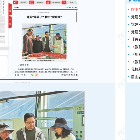
吹响
党建
党建
党建
【兴
（教
（川
（教
我校
眉山