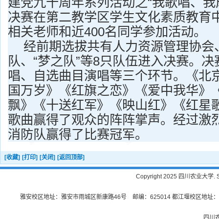
建党九十周年系列活动之“我歌唱、我
决赛在第二教学区学生文化素质教育
相关老师和近
400
名同学参加活动。
经前期选拔共有人力资源管理协会
队、“梦之队”等
8
只队伍进入决赛。决
唱、自选曲目演唱等三个环节。《北
国万岁》《红旗之恋》《爱中我华》
飘》《十送红军》《映山红》《红星
歌曲赢得了观众的阵阵掌声。经过激
消防队赢得了比赛冠军。
[收藏]
[打印]
[关闭]
[返回顶部]
Copyright 2025 四川农业大学. Sichu
雅安校区地址：雅安市雨城区新康路46号 邮编：625014 都江堰校区地址：都
四川