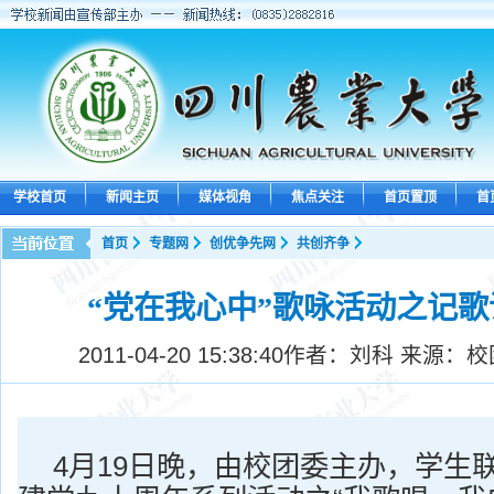
学校首页
新闻主页
媒体视角
焦点关注
首页置顶
首
首页
专题网
创优争先网
共创齐争
“党在我心中”歌咏活动之记
2011-04-20 15:38:40
作者：刘科 来源：校
4
月
19
日
晚，由校团委主办，学生