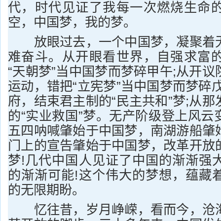
代，时代见证了我每一次燃烧生命
空，中国梦，我的梦。
放眼过去，一个中国梦，凝聚着无
难奋斗。从开眼看世界，自强求富
“天朝梦”当中国梦而梦碎甲午;从开
运动，错把“立宪梦”当中国梦而梦碎
府，结束君主制的“民主共和”梦;从
的“实业救国”梦。无产阶级登上风云
五四呐喊肇始于中国梦，南湖游船肇
门上的宣告肇始于中国梦，改革开放
梦!几代中国人见证了中国的渐渐强
的渐渐可能!这个伟大的梦想，蕴藏
的无限期盼。
忆往昔，岁月峥嵘，看而今，沧海