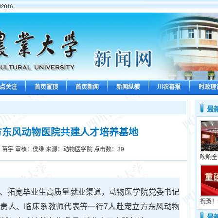
点关注
首页置顶
首页新闻
新闻纵横
川农喜报
时政理
最
方东风动物医院共建人才培养基地
：苗宇 审核：侯维 来源：动物医学院 点击数：
39
吹响全
作、拓宽毕业生高质量就业渠道，动物医学院党委书记
祝贺！
责人、临床系教师代表等一行7人赴宠立方东风动物
最