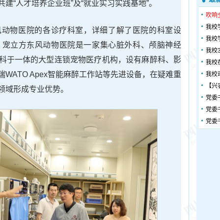
建“人才培养企业班”及“就业实习实践基地”。
吹响
我校
风动物医院的各诊疗科室，详细了解了医院的科室设
我校
。宠立方东风动物医院是一家集心脏外科、颅脑神经
我校
科于一体的大型连锁宠物医疗机构，设有麻醉科、影
我校
WATO Apex智能麻醉工作站等先进设备，在疑难重
我校
【兴
领域形成专业优势。
党委
党委
党委