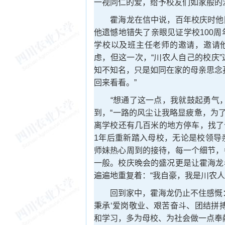
一视同仁的爱，给予校友们如家般的
霍海龙在信中说，百年校庆时他刚
他遗憾地错失了亲眼见证学校100
学校以及班主任老师的邀请，邀请他
虑，但这一次，“川农人自己的校庆
知不知名，只是如同在家的母亲思念
回来看看。”
“想通了这一点，我就鼓起勇气，
到，“一路的风尘让我略显疲惫，为
离学校还有几百米的地方停车，找了
1年后重新踏入母校，无论是校领导
师妹热心周到的接待，每一个细节，
一般。校庆晚会的盛况更是让霍海龙
遍遍地重复着：“我自豪，我是川农人
回到家中，霍海龙仍止不住感慨：
秉承‘爱岗敬业、艰苦奋斗、团结拼
和学习，多为母校、为社会做一点奉