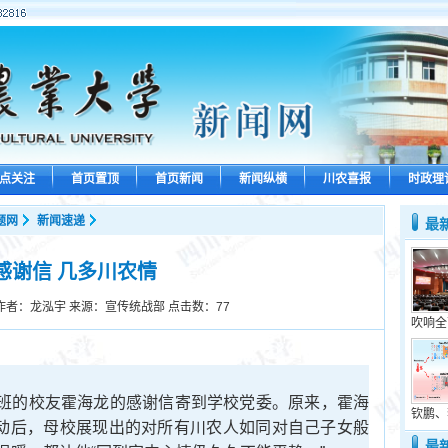
点关注
首页置顶
首页新闻
新闻纵横
川农喜报
时政理
题网
新闻速递
最
感谢信 几多川农情
作者：龙泓宇 来源：宣传统战部 点击数：
77
吹响全
3班的校友霍海龙的感谢信寄到学校党委。原来，霍海
钦鹏、
感动后，母校展现出的对所有川农人如同对自己子女般
最