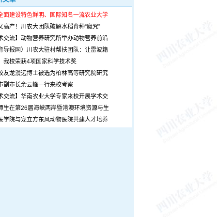
全面建设特色鲜明、国际知名一流农业大学
又高产！川农大团队破解水稻育种“魔咒”
术交流】动物营养研究所举办动物营养前沿
育导报网）川农大驻村帮扶团队：让雷波籍
！我校荣获4项国家科学技术奖
校友龙漫远博士被选为柏林高等研究院研究
市副市长余云峰一行来校考察
术交流】华南农业大学专家来校开展学术交
师生在第26届海峡两岸暨港澳环境资源与生
医学院与宠立方东风动物医院共建人才培养