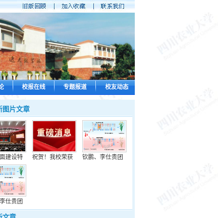
论
校报在线
专题报道
校友动态
新图片文章
面建设特
祝贺！我校荣获
钦鹏、李仕贵团
李仕贵团
新文章