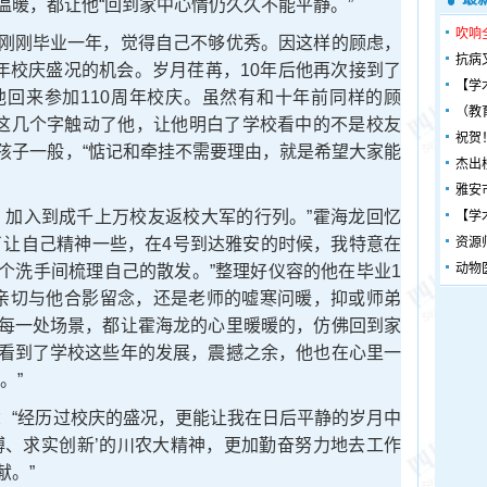
温暖，都让他“回到家中心情仍久久不能平静。”
吹响
刚毕业一年，觉得自己不够优秀。因这样的顾虑，
抗病
周年校庆盛况的机会。岁月荏苒，10年后他再次接到了
【学
回来参加110周年校庆。虽然有和十年前同样的顾
（教
”这几个字触动了他，让他明白了学校看中的不是校友
祝贺
孩子一般，“惦记和牵挂不需要理由，就是希望大家能
杰出
雅安
加入到成千上万校友返校大军的行列。”霍海龙回忆
【学
了让自己精神一些，在4号到达雅安的时候，我特意在
资源
动物
个洗手间梳理自己的散发。”整理好仪容的他在毕业1
亲切与他合影留念，还是老师的嘘寒问暖，抑或师弟
每一处场景，都让霍海龙的心里暖暖的，仿佛回到家
看到了学校这些年的发展，震撼之余，他也在心里一
。”
“经历过校庆的盛况，更能让我在日后平静的岁月中
搏、求实创新’的川农大精神，更加勤奋努力地去工作
献。”