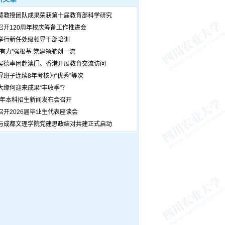
慧教授团队成果荣获第十届教育部科学研究
召开120周年校庆筹备工作推进会
举行新任处级领导干部培训
个有力”强根基 党建领航创一流
吴德率团赴澳门、香港开展教育交流访问
导班子连续8年考核为“优秀”等次
大缘何迎来成果“丰收季”？
26年本科招生新闻发布会召开
召开2026届毕业生代表座谈会
与成都文理学院党建思政结对共建正式启动