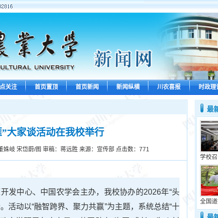
点关注
首页置顶
首页新闻
新闻纵横
川农喜报
时政理
最
头雁”大家谈活动在我校举行
董姝岐 宋岱蔚/图 审稿：蒋远胜 来源：宣传部 点击数：
771
学校召
开发中心、中国农学会主办，我校协办的2026年“头
全国道
。活动以“融智跨界、聚力共赢”为主题，系统总结“十
最