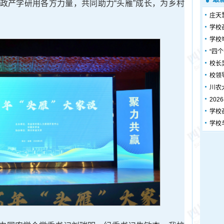
聚政产学研用各方力量，共同助力“头雁”成长，为乡村
庄天
学校
学校
“四
校长
校领
川农
20
学校
学校