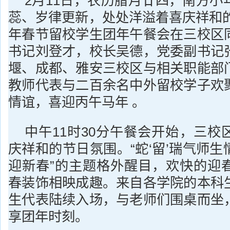
2月11日，农历腊月廿四，南方小
蕊、岁律更新，处处洋溢着喜庆祥和的
年春节留校学生团年午餐会在三校区
书记刘登才，校长吴德，党委副书记
堰、成都、雅安三校区与相关职能部
教师代表与二百余名中外留校学子欢
情谊，喜迎丙午马年 。
中午11时30分午餐会开始，三校
庆祥和的节日氛围。“蛇‘留’瑞气师
迎新春”的主题格外醒目，欢快的迎
春装饰相映成趣。来自各学院的本科
生代表陆续入场，与老师们围桌而坐
享团年时刻。