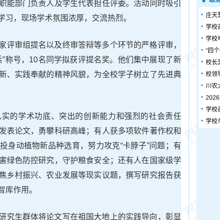
职能部门负责人及学生代表担任评委。活动同时吸引
庄天
学习，现场学术氛围浓厚，交流热烈。
学校
学校
家评审组提名以及终审答辩等多个环节的严格评审，
“四
兵”称号，10名同学拟获评提名奖。他们集中展现了新
校长
新、实践奉献的精神风貌，为全校学子树立了先进典
校领
川农
20
学校
扎实的学术功底、突出的创新能力和强烈的社会责任
学校
发表论文，勇攀科研高峰；有人获多项软件著作权和
投身动植物新品种选育，努力攻克“卡脖子”问题；有
害绿色防控研究，守护粮食安全；还有人在国家级学
焦乡村振兴、农业发展等现实议题，撰写研究报告获
智库作用。
研究生群体将论文写在祖国大地上的实践导向，彰显