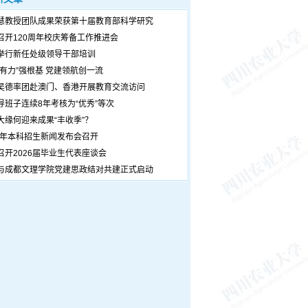
慧教授团队成果荣获第十届教育部科学研究
召开120周年校庆筹备工作推进会
举行新任处级领导干部培训
个有力”强根基 党建领航创一流
吴德率团赴澳门、香港开展教育交流访问
导班子连续8年考核为“优秀”等次
大缘何迎来成果“丰收季”？
26年本科招生新闻发布会召开
召开2026届毕业生代表座谈会
与成都文理学院党建思政结对共建正式启动