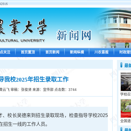
点关注
首页置顶
首页新闻
新闻纵横
川农喜报
时政理
最
我校2025年招生录取工作
黄云飞 审稿：张俊贤 来源：宣传部 点击数：
3744
学校召
登才、校长吴德来到招生录取现场，检查指导学校2025
全国道
在招生一线的工作人员。
最