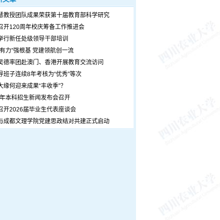
慧教授团队成果荣获第十届教育部科学研究
召开120周年校庆筹备工作推进会
举行新任处级领导干部培训
个有力”强根基 党建领航创一流
吴德率团赴澳门、香港开展教育交流访问
导班子连续8年考核为“优秀”等次
大缘何迎来成果“丰收季”？
26年本科招生新闻发布会召开
召开2026届毕业生代表座谈会
与成都文理学院党建思政结对共建正式启动