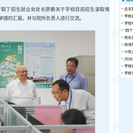
听取了招生就业处处长廖鹏关于学校目前招生录取情
庄天
学校
举措的汇报，并与院所负责人进行交流。
学校
“四
校长
校领
川农
20
学校
学校