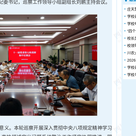
纪委书记，巡察工作领导小组副组长刘鹏主持会议。
庄天
学校
学校
“四
校长
校领
川农
20
学校
学校
意义。本轮巡察开展深入贯彻中央八项规定精神学习