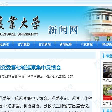
点关注
首页置顶
首页新闻
新闻纵横
川农喜报
时政理
最
届党委第七轮巡察集中反馈会
兴伟 图/李铭昊 审稿：马雪梅 来源：校纪委 点击数：
667
学校召
届党委第七轮巡察集中反馈会。党委书记、巡察工作领
全国道
副书记张强，党委常委、副校长王际睿等出席会议。
最