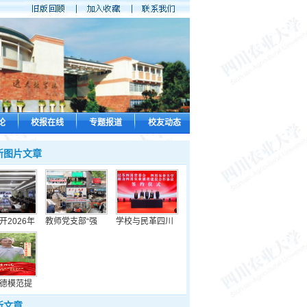
论
校报在线
专题报道
校友动态
新图片文章
开2026年
教师党支部“强
学校与民革四川
德模范提
新文章