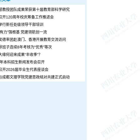
慧教授团队成果荣获第十届教育部科学研究
召开120周年校庆筹备工作推进会
举行新任处级领导干部培训
个有力”强根基 党建领航创一流
吴德率团赴澳门、香港开展教育交流访问
导班子连续8年考核为“优秀”等次
大缘何迎来成果“丰收季”？
26年本科招生新闻发布会召开
召开2026届毕业生代表座谈会
与成都文理学院党建思政结对共建正式启动