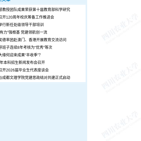
慧教授团队成果荣获第十届教育部科学研究
召开120周年校庆筹备工作推进会
举行新任处级领导干部培训
个有力”强根基 党建领航创一流
吴德率团赴澳门、香港开展教育交流访问
导班子连续8年考核为“优秀”等次
大缘何迎来成果“丰收季”？
26年本科招生新闻发布会召开
召开2026届毕业生代表座谈会
与成都文理学院党建思政结对共建正式启动