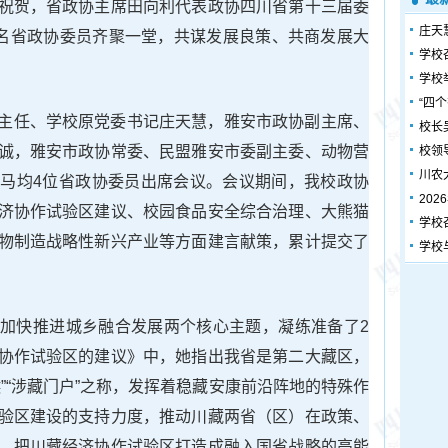
祝贺，省政协主席田向利代表政协四川省第十三届委
庄天
余名省政协委员齐聚一堂，共谋发展良策、共商发展大
学校
学校
“四
主任、学校原党委书记庄天慧，雅安市政协副主席、
校长
诚，雅安市政协常委、民盟雅安市委副主委、动物营
校领
川农
马均4位省政协委员出席会议。会议期间，我校政协
20
济协作试验区建议、校园食品安全综合治理、大熊猫
学校
物制造战略性新兴产业等方面建言献策，累计提交了
学校
加快推进城乡融合发展两个核心主题，凝练准备了2
协作试验区的建议》中，她指出我省是第二大藏区，
”“涉藏门户”之称，发挥着稳藏安康前沿阵地的特殊作
验区建设的支持力度，推动川藏两省（区）在政策、
，把川藏经济协作试验区打造成融入国省战略的高能