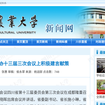
点关注
首页置顶
首页新闻
新闻纵横
川农喜报
时政理
最
协十三届三次会议上积极建言献策
：张惠 审稿：侯永翠 来源：统战部 点击数：
748
学校召
协商会议四川省第十三届委员会第三次会议在成都隆重召
全国道
晓晖出席会议并讲话，省委副书记、省长施小琳，省
最