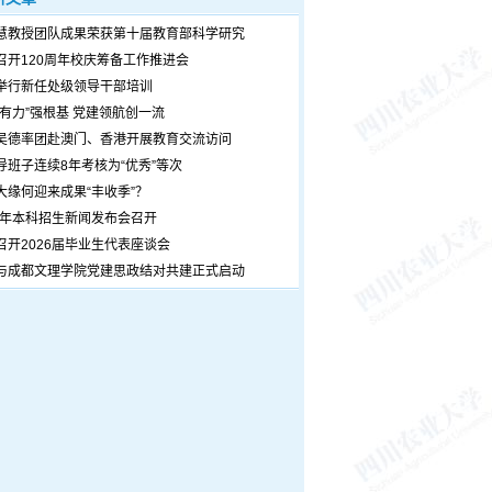
慧教授团队成果荣获第十届教育部科学研究
召开120周年校庆筹备工作推进会
举行新任处级领导干部培训
个有力”强根基 党建领航创一流
吴德率团赴澳门、香港开展教育交流访问
导班子连续8年考核为“优秀”等次
大缘何迎来成果“丰收季”？
26年本科招生新闻发布会召开
召开2026届毕业生代表座谈会
与成都文理学院党建思政结对共建正式启动