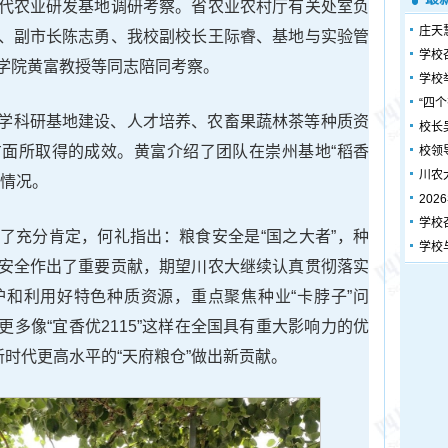
代农业研发基地调研考察。省农业农村厅有关处室负
庄天
、副市长陈志勇、我校副校长王际睿、基地与实验管
学校
学院黄富教授等同志陪同考察。
学校
“四
学科研基地建设、人才培养、农畜果蔬林茶等种质资
校长
面所取得的成效。黄富介绍了团队在崇州基地“稻香
校领
川农
育情况。
20
学校
了充分肯定，何礼指出：粮食安全是“国之大者”，种
学校
安全作出了重要贡献，期望川农大继续认真贯彻落实
和利用好特色种质资源，重点聚焦种业“卡脖子”问
多像“宜香优2115”这样在全国具有重大影响力的优
新时代更高水平的“天府粮仓”做出新贡献。