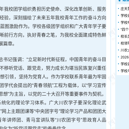
年我校团学组织勇担历史使命、深化改革创新、服务
庄天
学校
经验，深刻描绘了未来五年我校青年工作的奋斗方向
学校
蓝图激励作为。学校各级团学组织和广大青年学子要
“四
晰前行方向，执好青春之笔，为我校全面建成特色鲜
校长
展篇章。
校领
川农
20
总书记强调：“立足新时代新征程，中国青年的奋斗目
学校
不移听党话、跟党走，努力成长为堪当民族复兴重任
学校
思想引领，
坚持为党育人。作为学校联系青年最为牢固
团学代会提出的“青春领航”工程为载体，以“学习宣传
思想”为主旨，以党的二十大召开等重要事件为契机，
系统化的理论学习体系。广大川农学子要深化理论武
”网上主题团课等“中央团字号”理论学习产品和团团大
年讲师团、青马宣讲队等“川农团字号”思政育人品
化为“听党话跟党走”的拳拳信念。