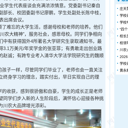
毕业学生代表座谈会充满浓浓情意。党委副书记秦自
庄天
副部长、校团委副书记廖鹏，学生处副处长陈中桂，
学校
代表出席会议。
学校
顾了难忘的大学生活，感谢母校和老师的培养。他们
“四
“川农大精神”，服务社会，感恩母校。同学们争相向
校长
们中有获得国外4所著名大学研究生录取通知书，最
校领
3.1万美元/年奖学金的张亚菲；有勇敢走出创业路
川农
的赵诚；有跨专业考入清华大学法学院研究生的魏顺
20
学校
的孩子一样，尽管同学们毕业了，老师也会一直关注
黄永
立终身学习的理念，踏实付出，早日实现自己的理
学的收获，感到很骄傲和自豪，学生的成长正是老师
望同学们步入新的人生阶段后，满怀信心迎接各种挑
为川农大品牌增光添彩。