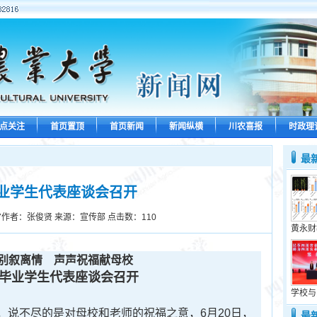
点关注
首页置顶
首页新闻
新闻纵横
川农喜报
时政理
最
届毕业学生代表座谈会召开
7
作者：张俊贤 来源：宣传部 点击数：
110
黄永财
话别叙离情
声声祝福献母校
1届毕业学生代表座谈会召开
学校与
说不尽的是对母校和老师的祝福之意，6月20日，
最