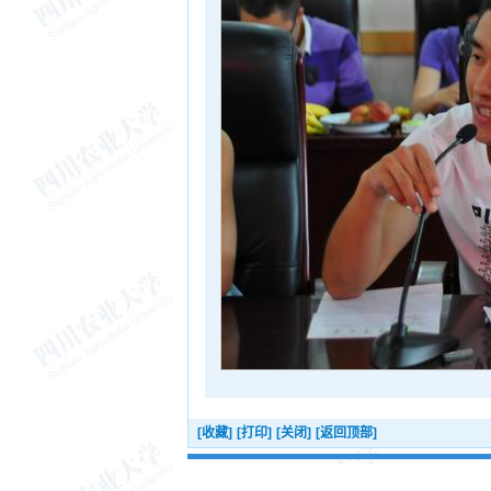
[收藏]
[打印]
[关闭]
[返回顶部]