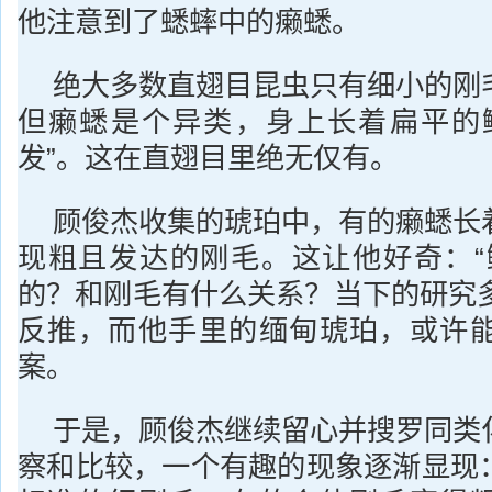
他注意到了蟋蟀中的癞蟋。
绝大多数直翅目昆虫只有细小的刚
但癞蟋是个异类，身上长着扁平的
发”。这在直翅目里绝无仅有。
顾俊杰收集的琥珀中，有的癞蟋长
现粗且发达的刚毛。这让他好奇：“
的？和刚毛有什么关系？当下的研究多
反推，而他手里的缅甸琥珀，或许
案。
于是，顾俊杰继续留心并搜罗同类
察和比较，一个有趣的现象逐渐显现