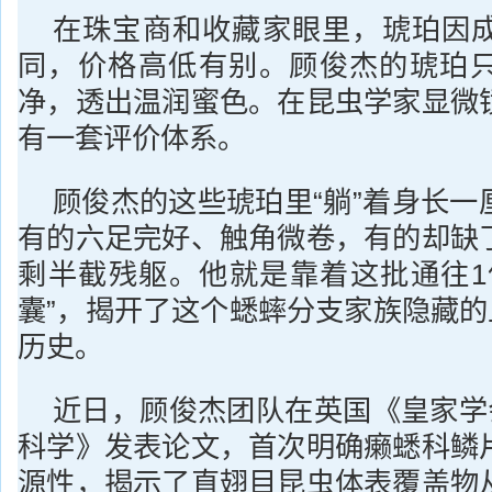
在珠宝商和收藏家眼里，琥珀因
同，价格高低有别。顾俊杰的琥珀
净，透出温润蜜色。在昆虫学家显微
有一套评价体系。
顾俊杰的这些琥珀里“躺”着身长一
有的六足完好、触角微卷，有的却缺
剩半截残躯。他就是靠着这批通往1
囊”，揭开了这个蟋蟀分支家族隐藏的
历史。
近日，顾俊杰团队在英国《皇家学
科学》发表论文，首次明确癞蟋科鳞
源性，揭示了直翅目昆虫体表覆盖物