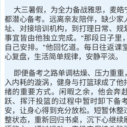
大三暑假，为全力备战雅思，麦皓
都潜心备考。远离亲友陪伴，缺少家
址、对接培训机构，到打理日常、规
事宜皆由他独立完成。“那段日子里
自己安排。”他回忆道。每日往返课
心复盘，生活简单规律，安静平淡。
即便备考之路单调枯燥、压力重重
入内耗的漩涡，健身与打篮球成了他
绪的重要方式。闲暇之余，他会奔
跃、挥汗投篮的过程中暂时卸下备
安，让身心得到充分放松。短暂休整
整状态，重新回归书桌，沉下心继续