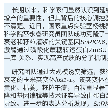
长期以来，科学家们虽然认识到延
增产的重要性，但其背后的核心调控
不清楚。近日，国家重点实验室杨桃
科学院巫永睿研究员团队成功克隆了
衰老和籽粒灌浆的关键基因
SnRK2.6
激酶通过磷酸化蔗糖转运蛋白ZmSU
—库”关系、实现高产优质的分子机制
研究团队通过大规模诱变筛选，获
衰老的玉米突变体
lps1-1
。该突变体
黄化、枯萎，籽粒干瘪，百粒重显著
隆和基因编辑等技术证实导致由蛋白
导致。进一步的表达分析发现，
SnRK