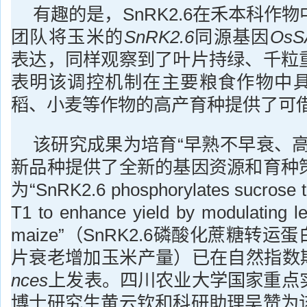
有趣的是，SnRK2.6在禾本科作
团队将玉米的
SnRK2.6
同源基因
OsS
表达，同样观察到了叶片持绿、千粒
表明该调控机制在主要粮食作物中
稻、小麦等作物的高产育种提供了可
该研究成果为培育“早熟不早衰、高
新品种提供了全新的基因资源和育种
为“SnRK2.6 phosphorylates sucrose 
T1 to enhance yield by modulating l
maize”（SnRK2.6磷酸化蔗糖转运
片衰老增加玉米产量）已在自然指数
nces
上发表。四川农业大学国家重点
博士研究生黄云钦和科研助理吴赞为