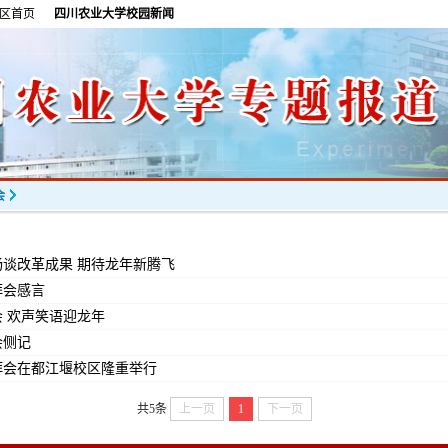
区首页
四川农业大学校园新闻
会
畅谈改革成果 期待龙年新腾飞
拜会感言
会 欢声笑语迎龙年
会侧记
团拜会在都江堰校区隆重举行
共5条
上一页
1
下一页